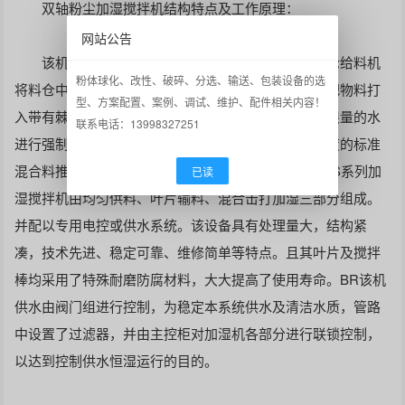
双轴粉尘加湿搅拌机结构特点及工作原理：
网站公告
该机整体固定在一支架上，当该机工作时，由叶轮给料机
粉体球化、改性、破碎、分选、输送、包装设备的选
将料仓中粉尘均匀输入主机内，再由高速运转的叶片把物料打
型、方案配置、案例、调试、维护、配件相关内容！
入带有棘轮的混料筒内，通过高速运转的棘轮把灰与限量的水
联系电话：13998327251
进行强制混合，在搅拌打散的过程中，将预先给定湿度的标准
混合料推向出料口，达到解决二次扬尘的目的。BR DS系列加
已读
湿搅拌机由均匀供料、叶片输料、混合击打加湿三部分组成。
并配以专用电控或供水系统。该设备具有处理量大，结构紧
凑，技术先进、稳定可靠、维修简单等特点。且其叶片及搅拌
棒均采用了特殊耐磨防腐材料，大大提高了使用寿命。BR该机
供水由阀门组进行控制，为稳定本系统供水及清洁水质，管路
中设置了过滤器，并由主控柜对加湿机各部分进行联锁控制，
以达到控制供水恒湿运行的目的。